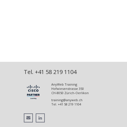
Tel.
+41 58 219 1104
AnyWeb Training
Hofwiesenstrasse 350
CH-8050
Zürich-Oerlikon
training@anyweb.ch
Tel.
+41 58 219 1104