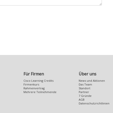
Für Firmen
Über uns
Cisco Learning Credits
News und Aktionen
Firmenkurs
Das Team
Rahmenvertrag
Standort
Mehrere Teilnehmende
Partner
7 Gründe
AGB
Datenschutzrichtlinien