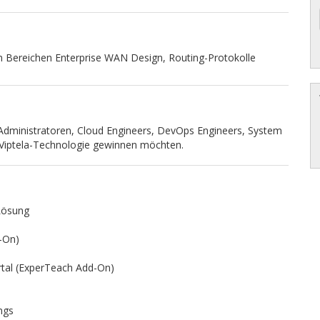
n Bereichen Enterprise WAN Design, Routing-Protokolle
-Administratoren, Cloud Engineers, DevOps Engineers, System
ie Viptela-Technologie gewinnen möchten.
Lösung
-On)
rtal (ExperTeach Add-On)
ngs